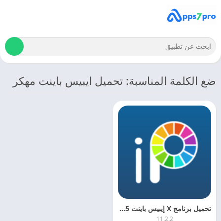
ضع الكلمة المناسبة: تحميل ايبيس باينت مهكر
تحميل برنامج X إيبيس باينت 2025 Ibis Paint X APK مجانا
11.2.2