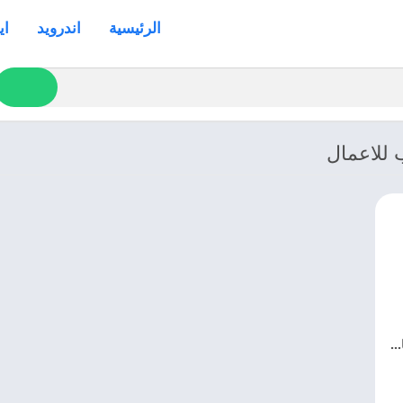
الرئيسية
اندرويد
اي
 للاعمال
تحميل واتساب الأعمال 2025 WhatsApp Business APK اخر اصدار مجانا