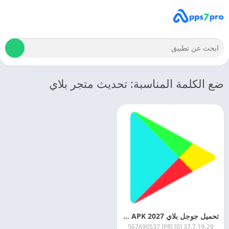
ضع الكلمة المناسبة: تحديث متجر بلاي
تحميل جوجل بلاي 2027 Google Play APK اخر اصدار مجانا
37.7.19-29 [0] [PR] 567690537