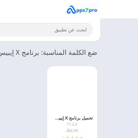
ضع الكلمة المناسبة: برنامج X إيبيس باينت
تحميل برنامج X إيبيس باينت 2025 Ibis Paint X APK مجانا
11.2.2
ibis inc.