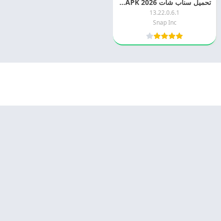
تحميل سناب شات 2026 Snapchat APK اخر اصدار مجانا
13.22.0.6.1
Snap Inc
© 2025 - كل الحقوق محفوظة -
Appyn Theme