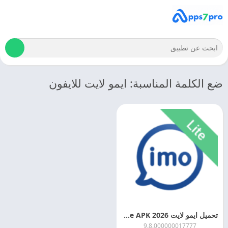
ضع الكلمة المناسبة: ايمو لايت للايفون
تحميل ايمو لايت 2026 Imo Lite APK اخر اصدار مجانا
9.8.000000017777