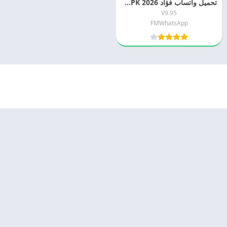
تحميل واتساب فؤاد 2026 FMWhatsApp APK اخر اصدار مجانا
V9.95
FMWhatsApp
© 2025 - كل الحقوق محفوظة -
Appyn Theme