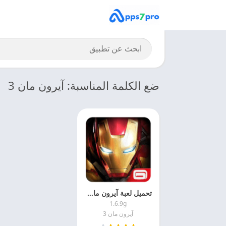
ضع الكلمة المناسبة: آيرون مان 3
تحميل لعبة آيرون مان 2024 Iron Man 3 APK اخر اصدار
1.6.9g
آيرون مان 3