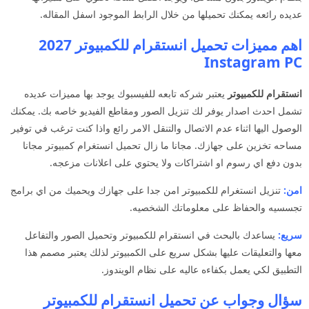
عديده رائعه يمكنك تحميلها من خلال الرابط الموجود اسفل المقاله.
اهم مميزات تحميل انستقرام للكمبيوتر 2027
Instagram PC
انستقرام للكمبيوتر
يعتبر شركه تابعه للفيسبوك يوجد بها مميزات عديده
تشمل احدث اصدار يوفر لك تنزيل الصور ومقاطع الفيديو خاصه بك. يمكنك
الوصول اليها اثناء عدم الاتصال والتنقل الامر رائع واذا كنت ترغب في توفير
مساحه تخزين على جهازك. مجانا ما زال تحميل انستغرام كمبيوتر مجانا
بدون دفع اي رسوم او اشتراكات ولا يحتوي على اعلانات مزعجه.
امن:
تنزيل انستغرام للكمبيوتر امن جدا على جهازك ويحميك من اي برامج
تجسسيه والحفاظ على معلوماتك الشخصيه.
سريع:
يساعدك بالبحث في انستقرام للكمبيوتر وتحميل الصور والتفاعل
معها والتعليقات عليها بشكل سريع على الكمبيوتر لذلك يعتبر مصمم هذا
التطبيق لكي يعمل بكفاءه عاليه على نظام الويندوز.
سؤال وجواب عن تحميل انستقرام للكمبيوتر