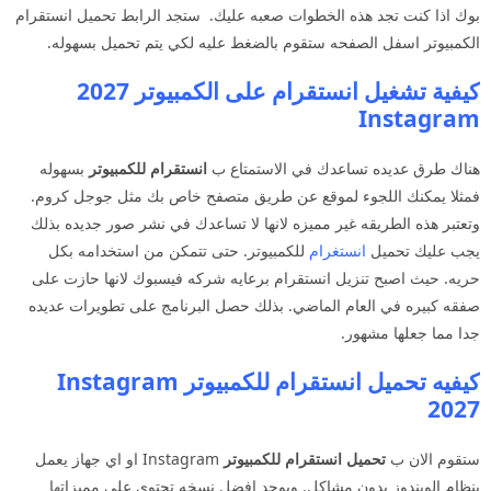
بوك اذا كنت تجد هذه الخطوات صعبه عليك. ستجد الرابط تحميل انستقرام
الكمبيوتر اسفل الصفحه ستقوم بالضغط عليه لكي يتم تحميل بسهوله.
كيفية تشغيل انستقرام على الكمبيوتر 2027
Instagram
هناك طرق عديده تساعدك في الاستمتاع ب
انستقرام للكمبيوتر
بسهوله
فمثلا يمكنك اللجوء لموقع عن طريق متصفح خاص بك مثل جوجل كروم.
وتعتبر هذه الطريقه غير مميزه لانها لا تساعدك في نشر صور جديده بذلك
يجب عليك تحميل
انستغرام
للكمبيوتر. حتى تتمكن من استخدامه بكل
حريه. حيث اصبح تنزيل انستقرام برعايه شركه فيسبوك لانها حازت على
صفقه كبيره في العام الماضي. بذلك حصل البرنامج على تطويرات عديده
جدا مما جعلها مشهور.
كيفيه تحميل انستقرام للكمبيوتر Instagram
2027
ستقوم الان ب
تحميل انستقرام للكمبيوتر
Instagram او اي جهاز يعمل
بنظام الويندوز بدون مشاكل. ويوجد افضل نسخه تحتوي على مميزاتها