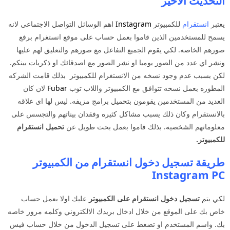
التحديث الاخير
يعتبر
انستقرام
للكمبيوتر
Instagram
اهم الوسائل التواصل الاجتماعي لانه
يسمح للمستخدمين الذين قاموا بعمل حساب على موقع انستغرام برفع
صورهم الخاصه. لكي يقوم الجميع التفاعل مع صورهم والتعليق لهم عليها
ونشر اي عدد من الصور يوميا او نشر الصور مع اصدقائك او ذكريات بينكم.
لكن بسبب عدم وجود نسخه من الانستغرام للكمبيوتر بذلك قامت الشركه
المطوره بعمل نسخه تتوافق مع الكمبيوتر واللاب توب
Fubar
لان كان
العديد من المستخدمين يقومون بتحميل برامج مزيفه. ليس لها اي علاقه
بالانستقرام وكان ذلك يسبب مشاكل كثيره وفقدان بيناتهم والتجسس على
معلوماتهم الشخصيه. بذلك قاموا بعمل بحث طويل عن
تحميل انستقرام
للكمبيوتر.
طريقة تسجيل دخول انستقرام من الكمبيوتر
Instagram PC
لكي يتم
تسجيل دخول انستقرام على الكمبيوتر
عليك اولا بعمل حساب
خاص بك على الموقع من خلال ادخال بريدك الالكتروني وكلمه مرور خاصه
بك. واسم المستخدم او تضغط على تسجيل الدخول من خلال حساب فيس