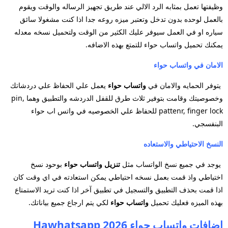
وظيفتها تعمل بمثابه الرد الالي عند طريق تجهيز الرساله والوقت ويقوم
بالعمل لوحده بدون تدخل وتعتبر ميزه روعه جدا اذا كنت مشغولا سائق
سياره او في العمل سيوفر عليك الكثير من الوقت ولتحميل نسخه معدله
يمكنك تحميل واتساب حواء للتمتع بهذه الاضافه.
الامان في واتساب حواء
يتوفر الحمايه والامان في
واتساب حواء
يعمل علي الحفاظ علي دردشاتك
وخصوصيتك وقامت بتوفير ثلاث
طرق للقفل الدردشه والتطبيق وهما pin,
pattenr, finger lock للحفاظ علي الخصوصيه في واتس اب حواء
البنفسجي.
النسخ الاحتياطي والاستعاده
يوجد في جميع نسخ الواتساب مثل
تنزيل واتساب حواء
بوحود نسخ
اختياطي واذ قمت بعمل نسخه احتياطي يمكن استعادته في اي وقت كان
اذا
قمت بحذف التطبيق والتسجيل في تطبيق آخر اذا كنت تريد الاستمتاع
بهذه الميزه فعليك تحميل
واتساب حواء
لكي يتم ارجاع جميع بياناتك.
اضافات واتساب حواء 2026 Hawhatsapp