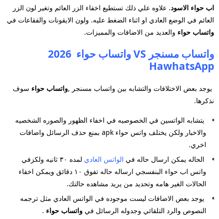
اب حواء الاسود
. علاوه علي ذلك تستطيع اخفاء الزر العائم وتغير لون الزر
العائم في الوضع العادي او
اثناء الضغط عليه. ولون الايقونات والفقاعات في
واتساب حواء
والعديد من الاضافات والمميزات.
واتساب مسنجر VS واتساب حواء 2026
HawhatsApp
يوجد بعض الاختلافات والتشابه بين واتساب مسنجر ,
واتساب حواء
سوف
نذكرها.
يتشابه الواتسين في الخصوصيه في اخفاء الظهور والصوره الشخصيه
والاخبار ولكن يختلف واتس حواء apk بمنع
حذف الرسائل واضافات
اخري.
الحاله يمكن ارسال حاله في
الواتس العادي
لمده ٣٠ ثانيه ولكزفي
واتس اب حواء البنفسجي ارساله حاله تفوق ١٠
دقائق ويمكن اخفاء
الحالات الغير هامه وتحديد من يريد مشاهده حالتك.
يوجد بعض الاضافات ليست موجوده في الواتس العادي مثل ترجمه
النصوص والرد التلقائي وجدوله الرسائل في
واتساب حواء
.