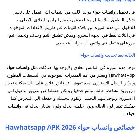
في
تحميل واتساب حواء
يوجد الالف من الثيمات التي تعمل علي تغيير
شكل التطبيق والاستايل مختلفه عن تطبيق الواتس العادي الاصلي و
للدخول الي هذه الميزه من نافذه الثيمات عن طريق الاعدادات الموجَوده
في الثلاث نقط في الجهه اليسري ويمكن تطبيق الثيم وحذف وتحميل ثيم
من علي هاتفك في واتس اب حواء البنفسجي.
الحاله بعد تحديث واتساب حواء
توجد هذه الميزه في الواتس العادي ولايوجد بها اضافات مثل
واتساب حواء
HawhatsApp وتعتير من اهم المميزات الموجوده في التطبيقات المطوره
ويمكن ارسال الاستوري لمده تفوق ١٠ دقائق. علاوه علي ذلك يمكنك تحديد
من يريد مشاهده حالتك ومنع حذفها ويمكن حفظها عن طريق الدخول الي
الاستوري ويوجد سهم التحميل وتقوم بتحميله و حفظه الي المعرض كما
يمكنك تغيير لون الحاله ولون خلفيه الحاله ولون اشعار الحاله في
واتساب
حواء
.
خصائص واتساب حواء 2026 Hawhatsapp APK