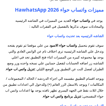
مميزات واتساب حواء 2026 HawhatsApp
يوجد في
واتساب حواء
العديد من المميزات في الشاشه الرئيسيه
والمحادثات سوف نذكرها بالتفصيل في الفقرات التاليه :
الشاشه الرئيسيه بعد تحديث واتساب حواء
سوف تقوم بتحميل
واتساب حواء الاسود
من علي موقعنا ثم تقوم بفتحه
وتدخل علي الشاشه الرئيسيه تري اختلاف تام عن الواتس العادي والتي
يوجد بها محموعه كبيره من المميزات اثناء فتح التطبيق تجد في اعلي
الشاشه زر اضافه الحسابات لتفعيل حسابين علي نسخه واحده وزر وضع
الطيران لفصل النت عن التطبيق وزر الوضع الليلي ;
تنزيل واتس اب حواء
.
ويوجد اقسام التطبيق مقسمه الي اجزاء الدردشه / الحاله / المجموعات /
المكالمات / ويوجد بالاسفل الزر العائم (+) وللدخول الي اعدادات تطبيق من
خلال اثلاث نقط في الجهه اليسري تظهر نافذه يوجد بها اعدادات واتس اب
حواء البنفسجي;
تنزيل برنامج واتس اب حواء
.
الثيمات بعد تحديث واتساب حواء