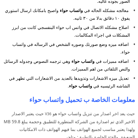
الصور بجوده عاليه.
معالجه مشكله الحاله في
واتساب حواء
واصبح بامكانك ارسال استوري
يفوق ١٠ دقائق بدلا من ٣٠ ثانيه.
اصلاح مشكله الاتصال في واتس اب حواء البنفسجي كانت من ابرز
المشكلات في اجراء المكالمات.
اضافه ميزه وضع صورتك وصوره الشخص في الرساله في واتساب
حواء.
اضافه مميزات في
واتساب حواء
وهي ترجمه النصوص وجدوله الرسائل
والنص التلقائي من اهم المميزات.
تعديل ميزه الاشعارات وتذويدها بالعديد من الاشعارات التي تظهر في
الشاشه الرئيسيه في
واتساب حواء
.
معلومات الخاصة ب تحميل واتساب حواء
حيث يعد اخر اصدار من تنزيل واتساب حواء هو
حيث يعتبر الاصدار
V36
الاخير الذي تم اصدارة من الشركة المتطورة للتطبيق وحجمة يبلغ 59.8 MB
ولهذا يعتبر مناسب لجميع الهواتف بما فيهم الهواتف ذات الامكانيات
الضعيفة. والفئة الخاصة بالتطبيق: متاجر.