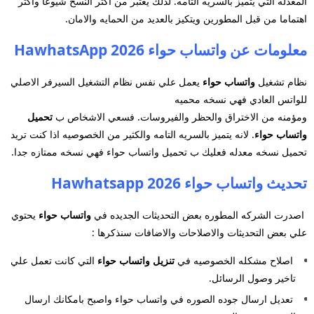
المعدله التي يتميز بالسريه التامه. لذلك يعتبر من اكثر النسخ شيوعا واكثر
اهتماما من قبل المطورين ويتكيز بالعديد من الحمايه والامان.
معلومات عن واتساب حواء 2026 HawhatsApp
نظام تشغيل
واتساب حواء
يعمل علي نفس نظام التشغيل السيرفر الاصلي
للواتس العادي فهي نسخه محميه
ومؤمنه من الاختراق والحظر والفيروسات. فسعي الاشخاص ب
تحميل
واتساب حواء
. لانه يتميز بالسريه التامه والكثير من الخصوصيه اذا كنت تريد
تحميل نسخه معدله فعليك ب تحميل واتساب حواء فهي نسخه ممتازه جدا.
تحديث واتساب حواء 2026 Hawhatsapp
اصدرت الشركه المطوره بعض التحديثات الجديده في
واتساب حواء
يحتوي
علي بعض التحديثات والاصلاحات والاضافات سنذكرها :
اصلاح مشكله الخصوصيه في
تنزيل واتساب حواء
التي كانت تعمل علي
تاخير وصول الرسائل.
تعديل ارسال جوده الصوره في واتساب حواء واصبح بامكانك ارسال