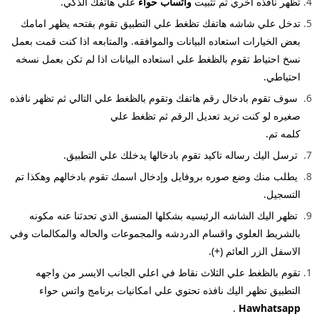
تظهر نافذه اخري تم تثبيت
واتساب حواء
علي هاتفك الذكي.
تدخل علي شاشه هاتفك تظغط علي التطبيق تقوم بفتحه يظهر امامك
بعض الخيارات استعاده البيانات والموافقه.
والمتابعه اذا كنت قمت بعمل
نسخ احتياط تقوم بالظغط علي استعاده البيانات اذا لم تكن بعمل نسخه
احتياطي
.
سوف تقوم بادخال رقم هاتفك وتقوم بالظغط علي التالي ثم تظهر نافذه
صغيره لو كنت تريد تعديل الرقم ثم تظغط علي
كلمه تم.
ترسل اليك رساله تاكيد تقوم بادخالها يدخلك علي التطبيق.
يطلب منك وضع صوره بروفايل وإدخال اسمك تقوم بادخالهم وهكذا تم
التسجيل.
تظهر اليك الشاشه الرئيسيه بشكلها المنسق الذي تحدثنا عنه مكونه
بالشريط العلوي واقسام الدردشه والمجموعات
والحاله والمكالمات وفي
الاسفل الزر العائم (+).
تقوم بالظغط علي الثلاث نقاط في اعلي الجانب الايسر من واجهه
التطبيق تظهر اليك نافذه تحتوي علي امكانيات
برنامج واتس حواء
.
Hawhatsapp