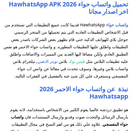
تحميل واتساب حواء 2026 HawhatsApp APK
اخر اصدار مجانا
واتساب حواء
HawhatsApp قديما كانت جميع التطبيقات التي تستخدم من
قبل الاشخاص التطبيقات العاديه التي يتم تحميلها من المتجر الرسمي
جوجل بلاي للهواتف الذكيه حتي قام بظهور بعض الشركات باصدر بعض
التطبيقات واطلق عليها التطبيقات المطوره. و واتساب حواء الاحمر هو نفس
التطبيق العادي ولكن مضافا اليها العديد من المميزات والاضافات واطلق
عليه تطبيقات البلاس مثل
فيس بوك
بلاس
تويتر الذهبي
, تيلجرام بلاس
واتساب بلاس وغيرها. وسوف نتحدث في مقالنا عن واتس اب حواء
البنفسجي وسنتعرف علي كل شئ عنه بالتفصيل في الفقرات التاليه.
نبذة عن واتساب حواء الاحمر 2026
Hawhatsapp
هو تطبيق دردشه عالميا يقوم الكثير من الاشخاص باستخدامه. لانه يقوم
يارسال الرسائل والتحدث صوت وفديو وارسال المستندات فان
واتساب
حواء البنفسجي
. علاوه علي ذلك هو من اهم النسخ في مجال التطبيقات