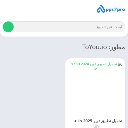
مطور: ToYou.io
تحميل تطبيق تويو 2025 To You .io اخر اصدار
1.69