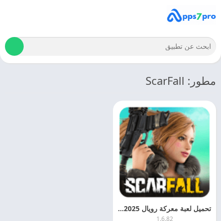
مطور: ScarFall
تحميل لعبة معركة رويال 2025 ScarFall APK مجانا
1.6.82