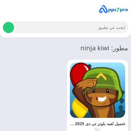
مطور: ninja kiwi
تحميل لعبه بلونز تى دى Bloons TD 5 APK 2025 اخر اصدار
16.1