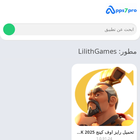
مطور: LilithGames
تحميل رايز اوف كينج 2025 Rise Of Kingdoms APK اخر اصدار مجانا
1.0.91.24