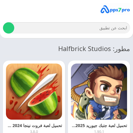
مطور: Halfbrick Studios
تحميل لعبة جتبك جيوريد 2025 Jetpack Joyride APK اخر اصدار
تحميل لعبة فروت نينجا Fruit Ninja 2024 للاندرويد مجانا
3.8.0
1.90.1