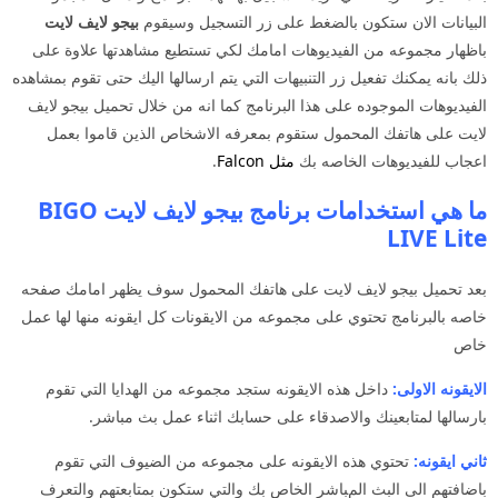
البيانات الان ستكون بالضغط على زر التسجيل وسيقوم
بيجو لايف لايت
باظهار مجموعه من الفيديوهات امامك لكي تستطيع مشاهدتها علاوة على
ذلك بانه يمكنك تفعيل زر التنبيهات التي يتم ارسالها اليك حتى تقوم بمشاهده
الفيديوهات الموجوده على هذا البرنامج كما انه من خلال تحميل بيجو لايف
لايت على هاتفك المحمول ستقوم بمعرفه الاشخاص الذين قاموا بعمل
اعجاب للفيديوهات الخاصه بك
مثل
Falcon
.
ما هي استخدامات برنامج بيجو لايف لايت BIGO
LIVE Lite
بعد تحميل بيجو لايف لايت على هاتفك المحمول سوف يظهر امامك صفحه
خاصه بالبرنامج تحتوي على مجموعه من الايقونات كل ايقونه منها لها عمل
خاص
الايقونه الاولى:
داخل هذه الايقونه ستجد مجموعه من الهدايا التي تقوم
بارسالها لمتابعينك والاصدقاء على حسابك اثناء عمل بث مباشر.
ثاني ايقونه:
تحتوي هذه الايقونه على مجموعه من الضيوف التي تقوم
باضافتهم الى البث المباشر الخاص بك والتي ستكون بمتابعتهم والتعرف