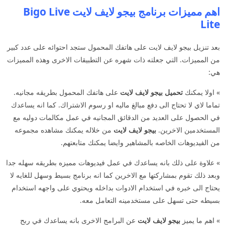
اهم مميزات برنامج بيجو لايف لايت Bigo Live
Lite
بعد تنزيل بيجو لايف لايت على هاتفك المحمول ستجد احتوائه على عدد كبير
من المميزات. التي جعلته ذات شهره عن التطبيقات الاخرى وهذه المميزات
هي:
» اولا يمكنك
تحميل بيجو لايف لايت
على هاتفك المحمول بطريقه مجانيه.
تماما لاي لا تحتاج الى دفع مبالغ ماليه او رسوم الاشتراك. كما انه يساعدك
في الحصول على العديد من الدقائق المجانيه في عمل مكالمات دوليه مع
المستخدمين الاخرين.
بيجو لايف لايت
من خلاله يمكنك مشاهده مجموعه
من الفيديوهات الخاصه بالمشاهير وايضا يمكنك متابعتهم.
» علاوة على ذلك بانه يساعدك في عمل فيديوهات مميزه بطريقه سهله جدا
وبعد ذلك تقوم بمشاركتها مع الاخرين كما انه برنامج بسيط وسهل للغايه لا
يحتاج الى خبره في استخدام الادوات بداخله ويحتوي على واجهه استخدام
بسيطه حتى تسهل على مستخدمينه التعامل معه.
» اهم ما يميز
بيجو لايف لايت
عن البرامج الاخرى بانه يساعدك في ربح