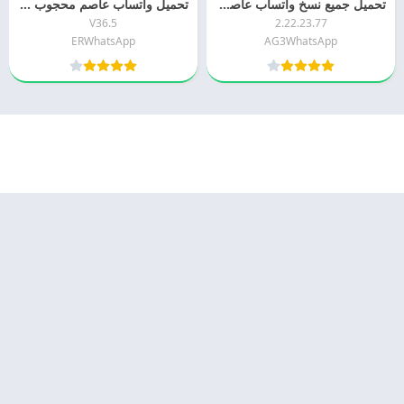
تحميل جميع نسخ واتساب عاصم محجوب 2026 (الذهبي – الازرق – الوردي – الاخضر) اخر اصدار مجانا
تحميل واتساب عاصم محجوب 2026 ERWhatsApp APK اخر اصدار مجانا
V36.5
2.22.23.77
ERWhatsApp
AG3WhatsApp
© 2025 - كل الحقوق محفوظة -
Appyn Theme